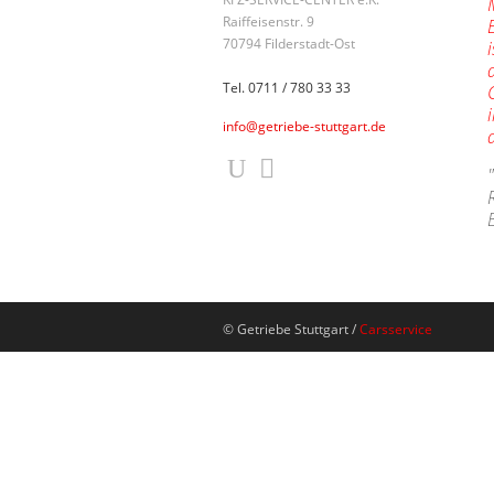
Raiffeisenstr. 9
70794 Filderstadt-Ost
Tel. 0711 / 780 33 33
info@getriebe-stuttgart.de
© Getriebe Stuttgart /
Carsservice