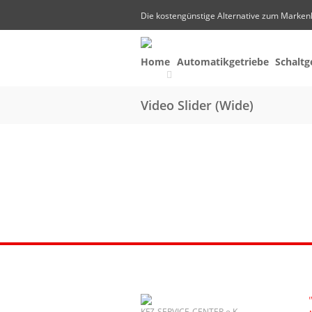
Die kostengünstige Alternative zum Marken
Home
Automatikgetriebe
Schaltg
Video Slider (Wide)
KFZ-SERVICE-CENTER e.K.