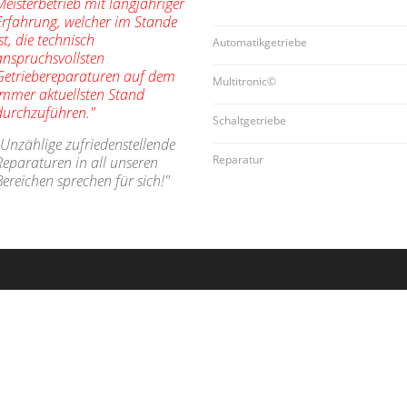
Meisterbetrieb mit langjähriger
Erfahrung, welcher im Stande
ist, die technisch
Automatikgetriebe
anspruchsvollsten
Getriebereparaturen auf dem
Multitronic©
immer aktuellsten Stand
durchzuführen."
Schaltgetriebe
"Unzählige zufriedenstellende
Reparatur
Reparaturen in all unseren
Bereichen sprechen für sich!"