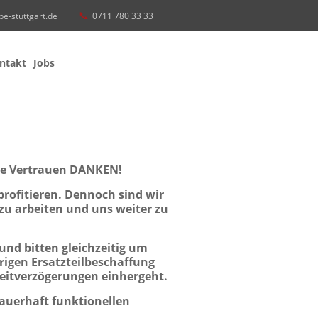
be-stuttgart.de
0711 780 33 33
ntakt
Jobs
hte Vertrauen DANKEN!
profitieren. Dennoch
sind wir
zu arbeiten und uns weiter zu
 und bitten gleichzeitig um
rigen Ersatzteilbeschaffung
itverzögerungen einhergeht.
dauerhaft funktionellen