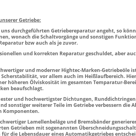
unserer Getriebe:
n uns durchgeführten Getriebereparatur angeht, so kö
nen, wonach die Schaltvorgänge und sonstigen Funktio
 Reparatur bzw auch als je zuvor.
essionellen und korrekten Reparatur geschuldet, aber au
chwertiger und moderner H
ightec-Marken-Getriebeöle is
Scherstabilität, vor allem auch im Heißlaufbereich. Hi
ner höheren Ölviskosität im gesamten Temparatur-Bere
ken beaufschlagt.
ester und hochwertigster Dichtungen, Runddichtringen,
nd sonstiger weiterer Teile im Getriebe verbessern die 
nen Komponenten.
chwertiger Lamellenbeläge und Bremsbänder generieren
erten Getrieben mit sogenannten Überschneidungsschalt
 für die Lebensdauer eines Automatikgetriebes entschei