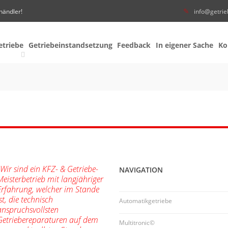
händler!
info@getrie
etriebe
Getriebeinstandsetzung
Feedback
In eigener Sache
Ko
"Wir sind ein KFZ- & Getriebe-
NAVIGATION
Meisterbetrieb mit langjähriger
Erfahrung, welcher im Stande
ist, die technisch
Automatikgetriebe
anspruchsvollsten
Getriebereparaturen auf dem
Multitronic©