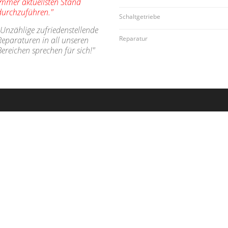
immer aktuellsten Stand
durchzuführen."
Schaltgetriebe
"Unzählige zufriedenstellende
Reparatur
Reparaturen in all unseren
Bereichen sprechen für sich!"