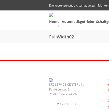
Die kostengünstige Alternative zum Marken
Home
Automatikgetriebe
Schaltg
FullWidth02
KFZ-SERVICE-CENTER e.K.
Raiffeisenstr. 9
70794 Filderstadt-Ost
Tel. 0711 / 780 33 33